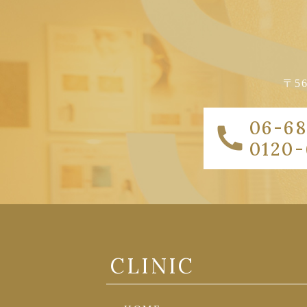
〒5
06-68
0120-
CLINIC