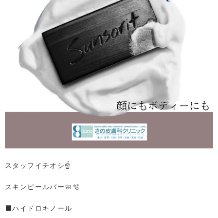
スタッフイチオシ☝️
スキンピールバー🧼🫧
⬛️ハイドロキノール