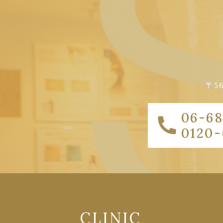
〒5
06-68
0120-
CLINIC