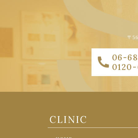
〒5
06-68
0120-
CLINIC